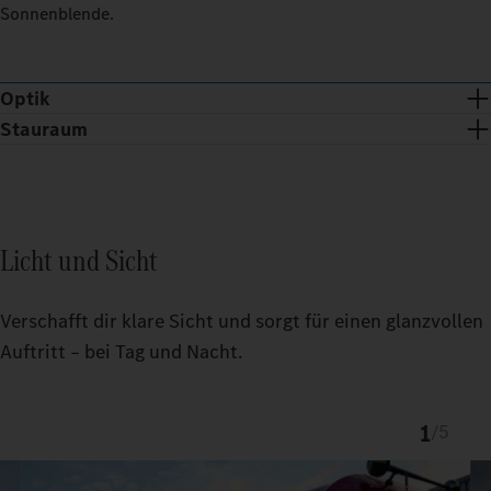
Sonnenblende.
Optik
Stauraum
Licht und Sicht
Verschafft dir klare Sicht und sorgt für einen glanzvollen
Auftritt – bei Tag und Nacht.
1
/
5
Chromspange und -dots verleihen der ProCabin Front eine
exklusive Optik.
Der passgenaue TruckLocker schafft mehr Ordnung und